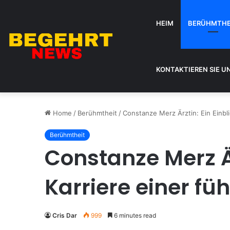
HEIM
BERÜHMTHE
KONTAKTIEREN SIE U
Home
/
Berühmtheit
/
Constanze Merz Ärztin: Ein Einbl
Berühmtheit
Constanze Merz Är
Karriere einer f
Cris Dar
999
6 minutes read