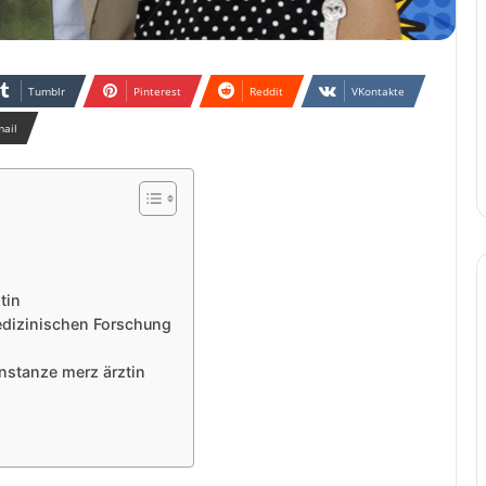
Tumblr
Pinterest
Reddit
VKontakte
mail
tin
dizinischen Forschung
nstanze merz ärztin