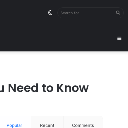
Switch
Sea
skin
for
Si
ou Need to Know
Popular
Recent
Comments