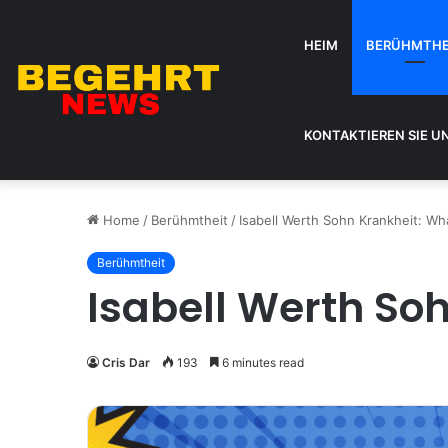
HEIM
BERÜHMTHE
KONTAKTIEREN SIE U
Home
/
Berühmtheit
/
Isabell Werth Sohn Krankheit: W
Berühmtheit
Isabell Werth So
Cris Dar
193
6 minutes read