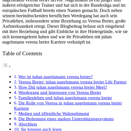
äußerst erfolgreicher Trainer und hat sich in der Bundesliga und im
europäischen Fußball bereits einen Namen gemacht. Doch neben
seinem beeindruckenden beruflichen Werdegang hat auch sein
Privatleben, insbesondere seine Beziehung zu Verena Breier, große
Aufmerksamkeit erregt. Dieser Blogbeitrag befasst sich eingehend
mit ihrer Beziehung und gibt Einblicke in ihre Hintergründe, wie sie
sich kennengelernt haben und wie ihr Privatleben mit julian
nagelsmann verena breier Karriere verknüpft ist.
Table of Contents
Wer ist julian nagelsmann verena breier?
Verena Breier: julian nagelsmann verena breier Life Partner
How Did julian nagelsmann verena breier Meet?
Werdegang und Interessen von Verena Breier
Familienleben und julian nagelsmann verena breier
Die Rolle von Verena in julian nagelsmann verena breier
Karriere
Medien und öffentliche Wahrnehmung
Die Bedeutung eines starken Unterstützungssystems
Abschluss
Sie können auch lesen