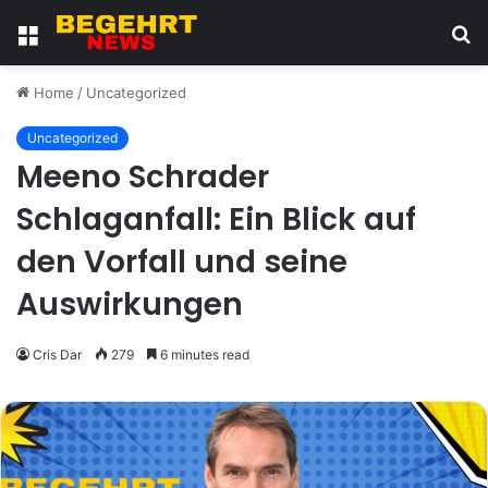
Menu
S
fo
Home
/
Uncategorized
Uncategorized
Meeno Schrader
Schlaganfall: Ein Blick auf
den Vorfall und seine
Auswirkungen
Cris Dar
279
6 minutes read