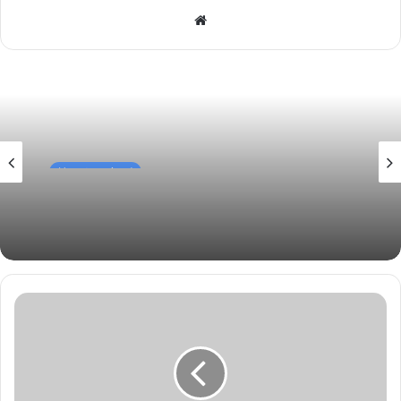
Website
Uncategorized
Egon Kowalski Todesanzeige: Eine
Hommage an ein gelebtes Leben