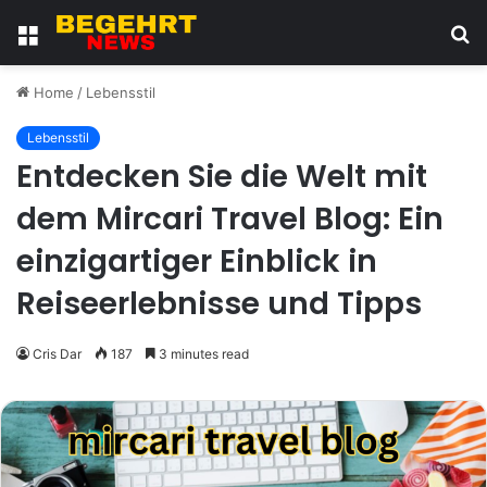
Menu
S
fo
Home
/
Lebensstil
Lebensstil
Entdecken Sie die Welt mit
dem Mircari Travel Blog: Ein
einzigartiger Einblick in
Reiseerlebnisse und Tipps
Cris Dar
187
3 minutes read