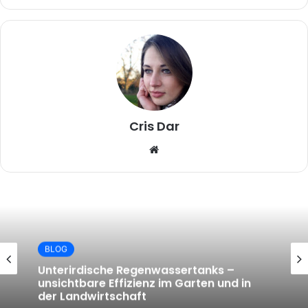
Cris Dar
W
e
b
s
i
t
e
BLOG
Unterirdische Regenwassertanks –
unsichtbare Effizienz im Garten und in
der Landwirtschaft