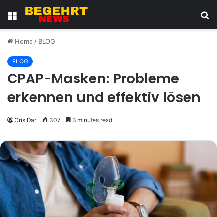
Menu
S
fo
Home
/
BLOG
BLOG
CPAP-Masken: Probleme
erkennen und effektiv lösen
Cris Dar
307
3 minutes read