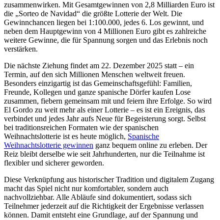
zusammenwirken. Mit Gesamtgewinnen von 2,8 Milliarden Euro ist
die „Sorteo de Navidad“ die größte Lotterie der Welt. Die
Gewinnchancen liegen bei 1:100.000, jedes 6. Los gewinnt, und
neben dem Hauptgewinn von 4 Millionen Euro gibt es zahlreiche
weitere Gewinne, die für Spannung sorgen und das Erlebnis noch
verstärken.
Die nächste Ziehung findet am 22. Dezember 2025 statt – ein
Termin, auf den sich Millionen Menschen weltweit freuen.
Besonders einzigartig ist das Gemeinschaftsgefühl: Familien,
Freunde, Kollegen und ganze spanische Dörfer kaufen Lose
zusammen, fiebern gemeinsam mit und feiern ihre Erfolge. So wird
El Gordo zu weit mehr als einer Lotterie – es ist ein Ereignis, das
verbindet und jedes Jahr aufs Neue für Begeisterung sorgt. Selbst
bei traditionsreichen Formaten wie der spanischen
Weihnachtslotterie ist es heute möglich,
Spanische
Weihnachtslotterie gewinnen
ganz bequem online zu erleben. Der
Reiz bleibt derselbe wie seit Jahrhunderten, nur die Teilnahme ist
flexibler und sicherer geworden.
Diese Verknüpfung aus historischer Tradition und digitalem Zugang
macht das Spiel nicht nur komfortabler, sondern auch
nachvollziehbar. Alle Abläufe sind dokumentiert, sodass sich
Teilnehmer jederzeit auf die Richtigkeit der Ergebnisse verlassen
können. Damit entsteht eine Grundlage, auf der Spannung und