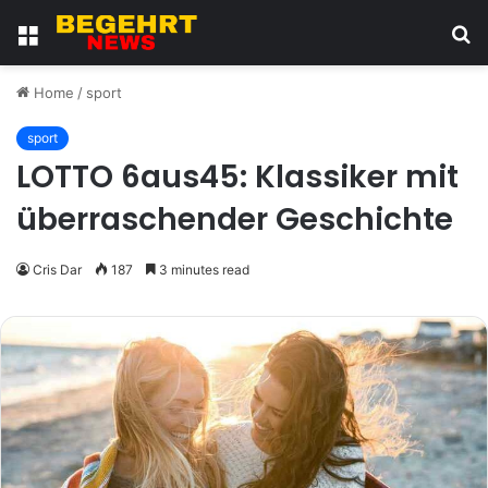
Menu
S
fo
Home
/
sport
sport
LOTTO 6aus45: Klassiker mit
überraschender Geschichte
Cris Dar
187
3 minutes read